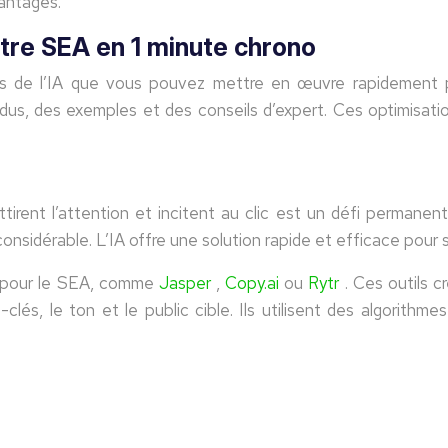
vantages.
otre SEA en 1 minute chrono
rètes de l’IA que vous pouvez mettre en œuvre rapidemen
tendus, des exemples et des conseils d’expert. Ces optimisa
ttirent l’attention et incitent au clic est un défi perman
 considérable. L’IA offre une solution rapide et efficace pou
sé pour le SEA, comme
Jasper
,
Copy.ai
ou
Rytr
. Ces outils 
és, le ton et le public cible. Ils utilisent des algorithm