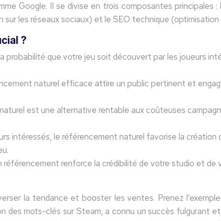
mme Google. Il se divise en trois composantes principales :
 sur les réseaux sociaux) et le SEO technique (optimisation 
cial ?
robabilité que votre jeu soit découvert par les joueurs intér
ncement naturel efficace attire un public pertinent et eng
turel est une alternative rentable aux coûteuses campagnes p
eurs intéressés, le référencement naturel favorise la créati
eu.
 référencement renforce la crédibilité de votre studio et de
erser la tendance et booster les ventes. Prenez l’exemple
 des mots-clés sur Steam, a connu un succès fulgurant et s’