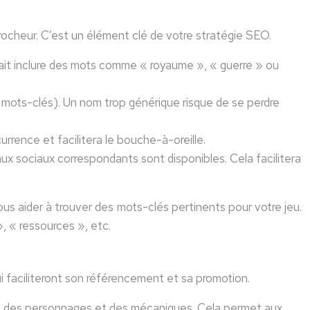
ccrocheur. C’est un élément clé de votre stratégie SEO.
rait inclure des mots comme « royaume », « guerre » ou
e mots-clés). Un nom trop générique risque de se perdre
rrence et facilitera le bouche-à-oreille.
x sociaux correspondants sont disponibles. Cela facilitera
ous aider à trouver des mots-clés pertinents pour votre jeu.
», « ressources », etc.
 faciliteront son référencement et sa promotion.
ts, des personnages et des mécaniques. Cela permet aux