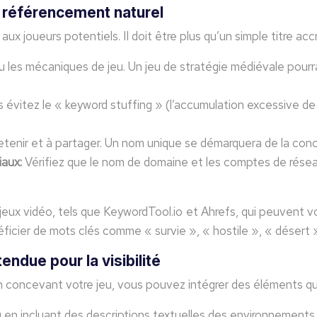
e référencement naturel
 aux joueurs potentiels. Il doit être plus qu’un simple titre a
ou les mécaniques de jeu. Un jeu de stratégie médiévale pour
is évitez le « keyword stuffing » (l’accumulation excessive d
retenir et à partager. Un nom unique se démarquera de la concu
iaux:
Vérifiez que le nom de domaine et les comptes de réseau
jeux vidéo, tels que KeywordTool.io et Ahrefs, qui peuvent v
éficier de mots clés comme « survie », « hostile », « désert 
endue pour la visibilité
concevant votre jeu, vous pouvez intégrer des éléments qui
nu en incluant des descriptions textuelles des environnemen