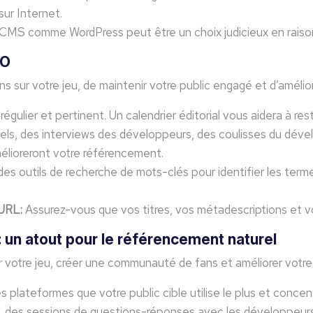
sur Internet.
CMS comme WordPress peut être un choix judicieux en raison d
EO
s sur votre jeu, de maintenir votre public engagé et d’améli
 régulier et pertinent. Un calendrier éditorial vous aidera à r
iels, des interviews des développeurs, des coulisses du déve
mélioreront votre référencement.
 des outils de recherche de mots-clés pour identifier les term
 URL:
Assurez-vous que vos titres, vos métadescriptions et v
 un atout pour le référencement naturel
r votre jeu, créer une communauté de fans et améliorer votr
es plateformes que votre public cible utilise le plus et concen
, des sessions de questions-réponses avec les développeurs