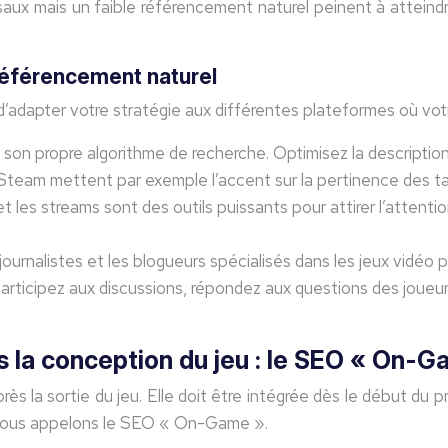
x mais un faible référencement naturel peinent à atteindre
 référencement naturel
d’adapter votre stratégie aux différentes plateformes où votre 
on propre algorithme de recherche. Optimisez la description d
e Steam mettent par exemple l’accent sur la pertinence des tag
t les streams sont des outils puissants pour attirer l’attention
ournalistes et les blogueurs spécialisés dans les jeux vidéo po
articipez aux discussions, répondez aux questions des joueu
s la conception du jeu : le SEO « On-
près la sortie du jeu. Elle doit être intégrée dès le début 
e nous appelons le SEO « On-Game ».