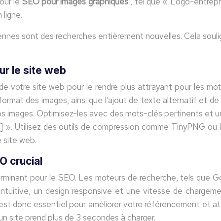
our le
SEO pour images graphiques
, tel que « Logo-entrepr
 ligne.
ennes sont des recherches entièrement nouvelles. Cela souli
ur le site web
e votre site web pour le rendre plus attrayant pour les moteu
format des images, ainsi que l’ajout de texte alternatif et d
images. Optimisez-les avec des mots-clés pertinents et une
té] ». Utilisez des outils de compression comme TinyPNG ou 
e site web.
O crucial
erminant pour le SEO. Les moteurs de recherche, tels que Go
 intuitive, un design responsive et une vitesse de chargeme
X est donc essentiel pour améliorer votre référencement et at
un site prend plus de 3 secondes à charger.